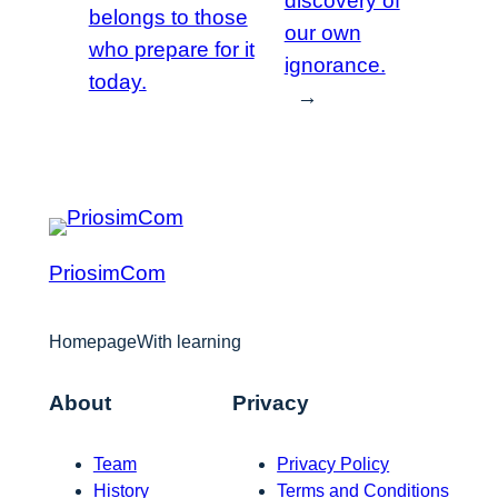
discovery of
belongs to those
our own
who prepare for it
ignorance.
today.
→
PriosimCom
HomepageWith learning
About
Privacy
Team
Privacy Policy
History
Terms and Conditions