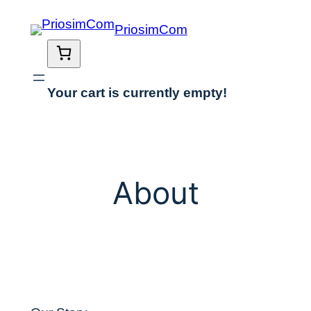
Skip
PriosimCom
to
content
Your cart is currently empty!
About